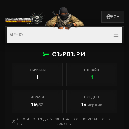
BG
МЕНЮ
СЪРВЪРИ
СЪРВЪРИ
ОНЛАЙН
1
1
ИГРАЧИ
СРЕДНО
19
19
/32
играча
ОБНОВЕНО ПРЕДИ 6
СЛЕДВАЩО ОБНОВЯВАНЕ СЛЕД
•
СЕК.
~294 СЕК.